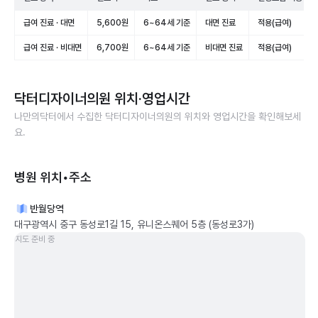
급여 진료 · 대면
5,600원
6~64세 기준
대면 진료
적용(급여)
급여 진료 · 비대면
6,700원
6~64세 기준
비대면 진료
적용(급여)
닥터디자이너의원
위치·영업시간
나만의닥터에서 수집한
닥터디자이너의원
의 위치와 영업시간을 확인해보세
요.
병원 위치•주소
반월당역
대구광역시 중구 동성로1길 15, 유니온스퀘어 5층 (동성로3가)
지도 준비 중