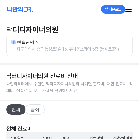
앱 다운로드
닥터디자이너의원
반월당역
대구광역시 중구 동성로1길 15, 유니온스퀘어 5층 (동성로3가)
닥터디자이너의원
진료비 안내
나만의닥터에서 수집한
닥터디자이너의원
의 비대면 진료비, 대면 진료비, 약
제비, 접종료 등 모든 가격을 확인해보세요.
전체
급여
전체 진료비
진료 항목
진료비
비고
진료 방식
건강보험 적용