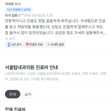
하태환
의사
다시 진료받고 싶어요
치과 질환
홍**(여성 40대)
26.7.28
전문적이시고 진료도 정말 꼼꼼하게 봐주십니다. 구내염으로 진료
를 받고 처방약을 복용했는데, 상담도 친절하게 잘해주시고 약도 
잘 들어서 많이 호전되었습니다. 궁금한 점도 자세히 설명해주셔
서 안심하고 진료받을 수 있었습니다. 감사합니다.
더 보기
시간 준수
친절한 진료
자세한 설명
서울탑내과의원
진료비 안내
나만의닥터에서 수집한
서울탑내과의원
의 비대면 진료비, 대면 진료비, 약제
비, 접종료 등 모든 가격을 확인해보세요.
전체
급여
전체 진료비