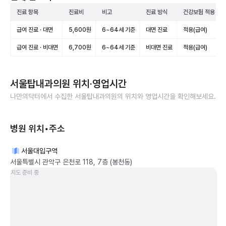
진료 항목
진료비
비고
진료 방식
건강보험 적용
급여 진료 · 대면
5,600원
6~64세 기준
대면 진료
적용(급여)
급여 진료 · 비대면
6,700원
6~64세 기준
비대면 진료
적용(급여)
서울탑내과의원
위치·영업시간
나만의닥터에서 수집한
서울탑내과의원
의 위치와 영업시간을 확인해보세요.
병원 위치•주소
서울대입구역
서울특별시 관악구 은천로 118, 7층 (봉천동)
지도 준비 중