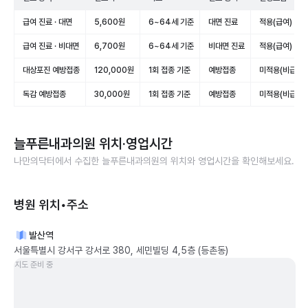
급여 진료 · 대면
5,600원
6~64세 기준
대면 진료
적용(급여)
급여 진료 · 비대면
6,700원
6~64세 기준
비대면 진료
적용(급여)
대상포진 예방접종
120,000원
1회 접종 기준
예방접종
미적용(비급여)
독감 예방접종
30,000원
1회 접종 기준
예방접종
미적용(비급여)
늘푸른내과의원
위치·영업시간
나만의닥터에서 수집한
늘푸른내과의원
의 위치와 영업시간을 확인해보세요.
병원 위치•주소
발산역
서울특별시 강서구 강서로 380, 세민빌딩 4,5층 (등촌동)
지도 준비 중