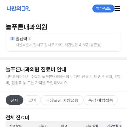
앱 다운로드
늘푸른내과의원
발산역
서울특별시 강서구 강서로 380, 세민빌딩 4,5층 (등촌동)
늘푸른내과의원
진료비 안내
나만의닥터에서 수집한
늘푸른내과의원
의 비대면 진료비, 대면 진료비, 약제
비, 접종료 등 모든 가격을 확인해보세요.
전체
급여
대상포진 예방접종
독감 예방접종
전체 진료비
진료 항목
진료비
비고
진료 방식
건강보험 적용