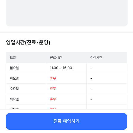
영업시간(진료•운영)
요일
진료시간
점심시간
월요일
11:00 ~ 15:00
-
화요일
휴무
-
수요일
휴무
-
목요일
휴무
-
금요일
휴무
-
토요일
휴무
-
진료 예약하기
일요일
휴무
-