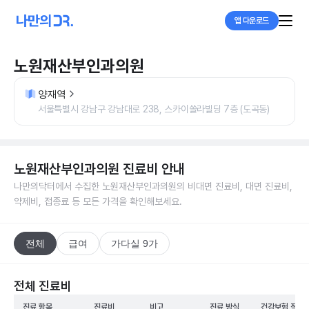
앱 다운로드
노원재산부인과의원
양재역
서울특별시 강남구 강남대로 238, 스카이쏠라빌딩 7층 (도곡동)
노원재산부인과의원
진료비 안내
나만의닥터에서 수집한
노원재산부인과의원
의 비대면 진료비, 대면 진료비,
약제비, 접종료 등 모든 가격을 확인해보세요.
전체
급여
가다실 9가
전체 진료비
진료 항목
진료비
비고
진료 방식
건강보험 적용