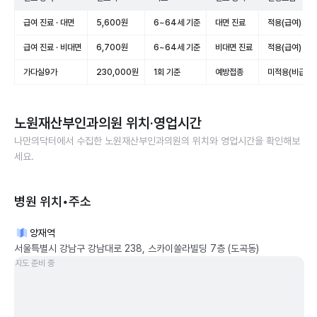
급여 진료 · 대면
5,600원
6~64세 기준
대면 진료
적용(급여)
급여 진료 · 비대면
6,700원
6~64세 기준
비대면 진료
적용(급여)
가다실9가
230,000원
1회 기준
예방접종
미적용(비급여)
노원재산부인과의원
위치·영업시간
나만의닥터에서 수집한
노원재산부인과의원
의 위치와 영업시간을 확인해보
세요.
병원 위치•주소
양재역
서울특별시 강남구 강남대로 238, 스카이쏠라빌딩 7층 (도곡동)
지도 준비 중