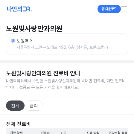
앱 다운로드
노원빛사랑안과의원
노원역
서울특별시 노원구 노해로 492, 6층 (상계동, 프린스빌딩)
노원빛사랑안과의원
진료비 안내
나만의닥터에서 수집한
노원빛사랑안과의원
의 비대면 진료비, 대면 진료비,
약제비, 접종료 등 모든 가격을 확인해보세요.
전체
급여
전체 진료비
진료 항목
진료비
비고
진료 방식
건강보험 적용