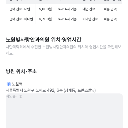
급여 진료 · 대면
5,600원
6~64세 기준
대면 진료
적용(급여)
급여 진료 · 비대면
6,700원
6~64세 기준
비대면 진료
적용(급여)
노원빛사랑안과의원
위치·영업시간
나만의닥터에서 수집한
노원빛사랑안과의원
의 위치와 영업시간을 확인해보
세요.
병원 위치•주소
노원역
서울특별시 노원구 노해로 492, 6층 (상계동, 프린스빌딩)
지도 준비 중