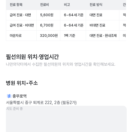
진료 항목
진료비
비고
진료 방식
건강보
급여 진료 · 대면
5,600원
6~64세 기준
대면 진료
적용(
급여 진료 · 비대면
6,700원
6~64세 기준
비대면 진료
적용(
마운자로
320,000원
1팩 기준
대면 진료 · 원내조제
미적용
필선의원
위치·영업시간
나만의닥터에서 수집한
필선의원
의 위치와 영업시간을 확인해보세요.
병원 위치•주소
충무로역
서울특별시 중구 퇴계로 222, 2층 (필동2가)
지도 준비 중