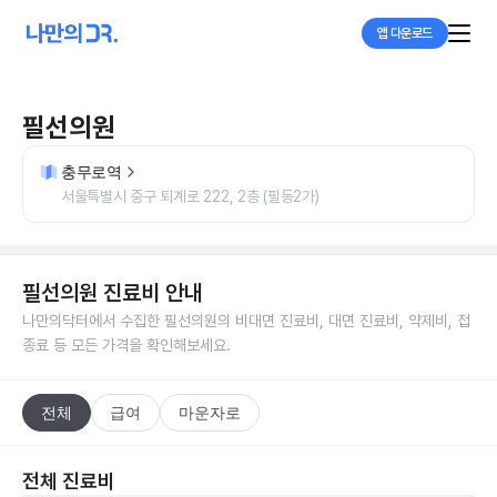
앱 다운로드
필선의원
충무로역
서울특별시 중구 퇴계로 222, 2층 (필동2가)
필선의원
진료비 안내
나만의닥터에서 수집한
필선의원
의 비대면 진료비, 대면 진료비, 약제비, 접
종료 등 모든 가격을 확인해보세요.
전체
급여
마운자로
전체 진료비