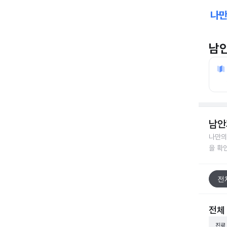
남
남안
나만의
을 확
전
전체
진료