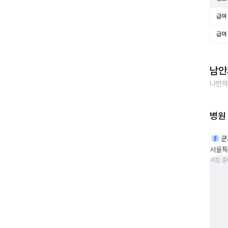
급여 
급여 
남안
나만의
병원
군
서울특
지도 준