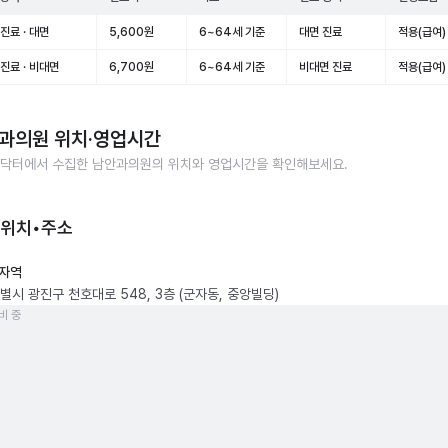
진료 · 대면
5,600원
6~64세 기준
대면 진료
적용(급여)
진료 · 비대면
6,700원
6~64세 기준
비대면 진료
적용(급여)
과의원
위치·영업시간
닥터에서 수집한
남안과의원
의 위치와 영업시간을 확인해보세요.
 위치•주소
자역
별시 광진구 천호대로 548, 3층 (군자동, 중앙빌딩)
비 중