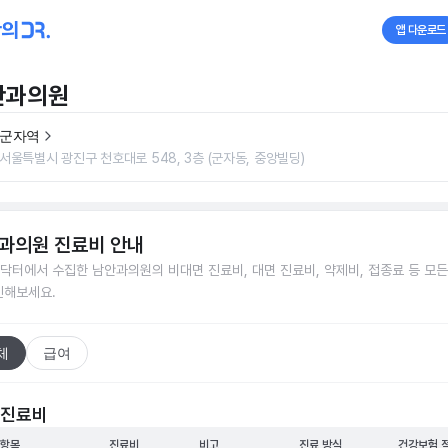
앱 다운로드
안과의원
군자역
서울특별시 광진구 천호대로 548, 3층 (군자동, 중앙빌딩)
과의원
진료비 안내
닥터에서 수집한
남안과의원
의 비대면 진료비, 대면 진료비, 약제비, 접종료 등 모
인해보세요.
체
급여
 진료비
 항목
진료비
비고
진료 방식
건강보험 