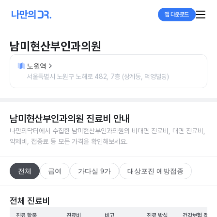
앱 다운로드
남미현산부인과의원
노원역
서울특별시 노원구 노해로 482, 7층 (상계동, 덕영빌딩)
남미현산부인과의원
진료비 안내
나만의닥터에서 수집한
남미현산부인과의원
의 비대면 진료비, 대면 진료비,
약제비, 접종료 등 모든 가격을 확인해보세요.
전체
급여
가다실 9가
대상포진 예방접종
전체 진료비
진료 항목
진료비
비고
진료 방식
건강보험 적용