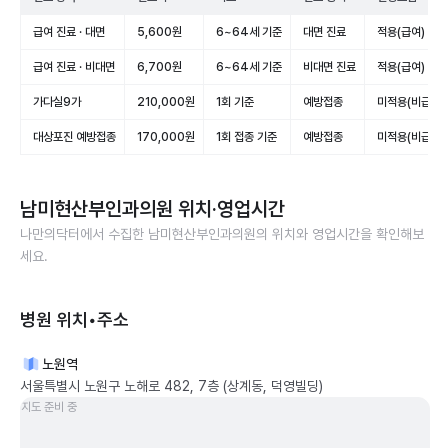
급여 진료 · 대면
5,600원
6~64세 기준
대면 진료
적용(급여)
급여 진료 · 비대면
6,700원
6~64세 기준
비대면 진료
적용(급여)
가다실9가
210,000원
1회 기준
예방접종
미적용(비급여)
대상포진 예방접종
170,000원
1회 접종 기준
예방접종
미적용(비급여)
남미현산부인과의원
위치·영업시간
나만의닥터에서 수집한
남미현산부인과의원
의 위치와 영업시간을 확인해보
세요.
병원 위치•주소
노원역
서울특별시 노원구 노해로 482, 7층 (상계동, 덕영빌딩)
지도 준비 중