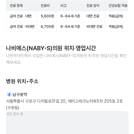
진료 항목
진료비
비고
진료 방식
건강보험 적용
급여 진료 · 대면
5,600원
6~64세 기준
대면 진료
적용(급여)
급여 진료 · 비대면
6,700원
6~64세 기준
비대면 진료
적용(급여)
나비에스(NABY-S)의원
위치·영업시간
나만의닥터에서 수집한
나비에스(NABY-S)의원
의 위치와 영업시간을 확인
해보세요.
병원 위치•주소
남구로역
서울특별시 구로구 디지털로31길 20, 에이스테크노타워5차 205동 2호
(구로동)
지도 준비 중