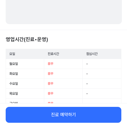
영업시간(진료•운영)
요일
진료시간
점심시간
월요일
휴무
-
화요일
휴무
-
수요일
휴무
-
목요일
휴무
-
금요일
휴무
-
토요일
휴무
-
진료 예약하기
일요일
휴무
-