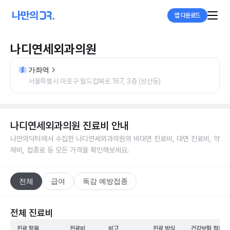
앱 다운로드
나디연세외과의원
가좌역
서울특별시 마포구 월드컵북로 167, 3층 (성산동)
나디연세외과의원
진료비 안내
나만의닥터에서 수집한
나디연세외과의원
의 비대면 진료비, 대면 진료비, 약
제비, 접종료 등 모든 가격을 확인해보세요.
전체
급여
독감 예방접종
전체 진료비
진료 항목
진료비
비고
진료 방식
건강보험 적용