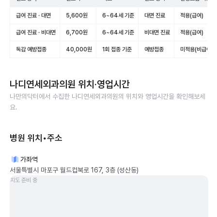
급여 진료 · 대면
5,600원
6~64세 기준
대면 진료
적용(급여)
급여 진료 · 비대면
6,700원
6~64세 기준
비대면 진료
적용(급여)
독감 예방접종
40,000원
1회 접종 기준
예방접종
미적용(비급여)
나디연세외과의원
위치·영업시간
나만의닥터에서 수집한
나디연세외과의원
의 위치와 영업시간을 확인해보세
요.
병원 위치•주소
가좌역
서울특별시 마포구 월드컵북로 167, 3층 (성산동)
지도 준비 중