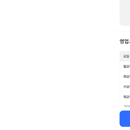
영업
요일
월요
화요
수요
목요
금요
토요
일요