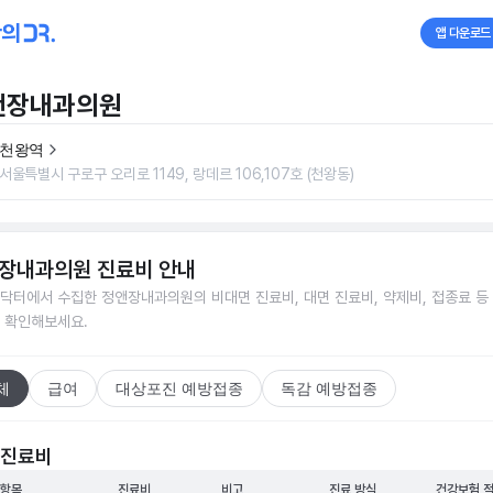
앱 다운로드
앤장내과의원
천왕역
서울특별시 구로구 오리로 1149, 랑데르 106,107호 (천왕동)
장내과의원
진료비 안내
닥터에서 수집한
정앤장내과의원
의 비대면 진료비, 대면 진료비, 약제비, 접종료 등
 확인해보세요.
체
급여
대상포진 예방접종
독감 예방접종
 진료비
 항목
진료비
비고
진료 방식
건강보험 