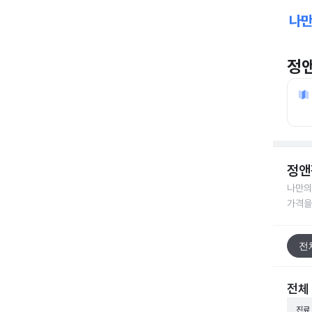
정
정앤
나만의
가격을
전
전체
진료