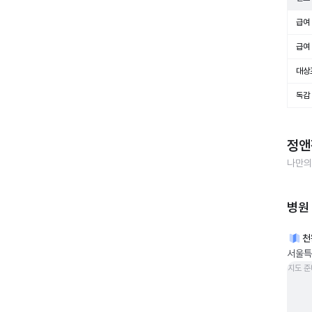
급여 
급여 
대상
독감
정앤
나만의
병원
천
서울특별
지도 준