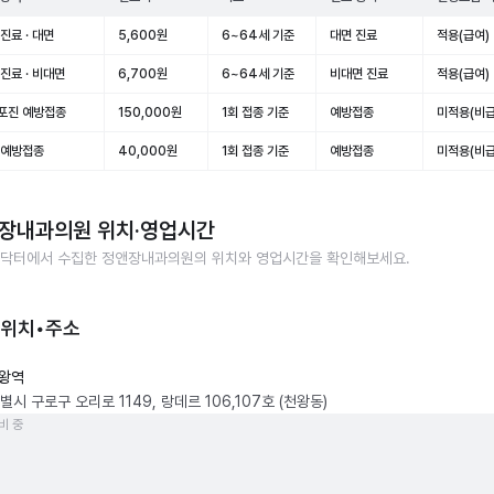
진료 · 대면
5,600원
6~64세 기준
대면 진료
적용(급여)
진료 · 비대면
6,700원
6~64세 기준
비대면 진료
적용(급여)
포진 예방접종
150,000원
1회 접종 기준
예방접종
미적용(비급
 예방접종
40,000원
1회 접종 기준
예방접종
미적용(비급
장내과의원
위치·영업시간
닥터에서 수집한
정앤장내과의원
의 위치와 영업시간을 확인해보세요.
 위치•주소
왕역
시 구로구 오리로 1149, 랑데르 106,107호 (천왕동)
비 중