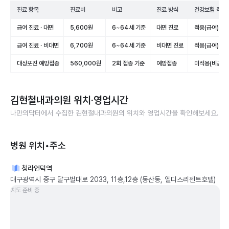
진료 항목
진료비
비고
진료 방식
건강보험 적용
급여 진료 · 대면
5,600원
6~64세 기준
대면 진료
적용(급여)
급여 진료 · 비대면
6,700원
6~64세 기준
비대면 진료
적용(급여)
대상포진 예방접종
560,000원
2회 접종 기준
예방접종
미적용(비급여)
김현철내과의원
위치·영업시간
나만의닥터에서 수집한
김현철내과의원
의 위치와 영업시간을 확인해보세요.
병원 위치•주소
청라언덕역
대구광역시 중구 달구벌대로 2033, 11층,12층 (동산동, 엘디스리젠트호텔)
지도 준비 중