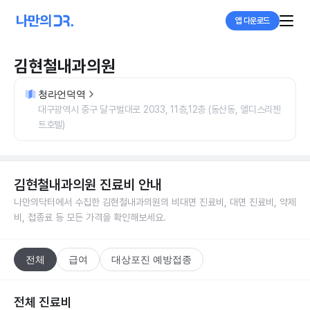
앱 다운로드
김현철내과의원
청라언덕역
대구광역시 중구 달구벌대로 2033, 11층,12층 (동산동, 엘디스리젠
트호텔)
김현철내과의원
진료비 안내
나만의닥터에서 수집한
김현철내과의원
의 비대면 진료비, 대면 진료비, 약제
비, 접종료 등 모든 가격을 확인해보세요.
전체
급여
대상포진 예방접종
전체 진료비