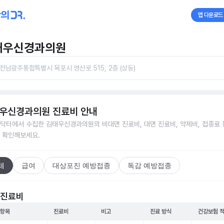
앱 다운로드
태우신경과의원
전남광주통합특별시 목포시 영산로 515, 2층 (상동)
우신경과의원
진료비 안내
닥터에서 수집한
김태우신경과의원
의 비대면 진료비, 대면 진료비, 약제비, 접종료 
 확인해보세요.
체
급여
대상포진 예방접종
독감 예방접종
 진료비
 항목
진료비
비고
진료 방식
건강보험 