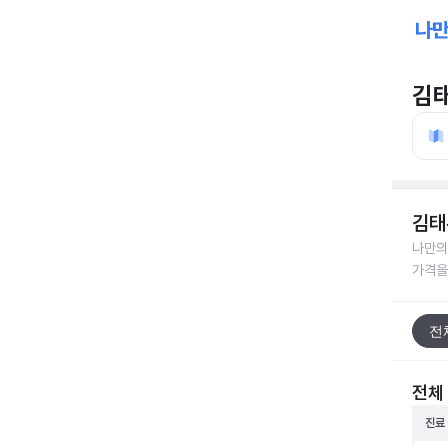
김
김태
나만의
가격을
전
전체
진료