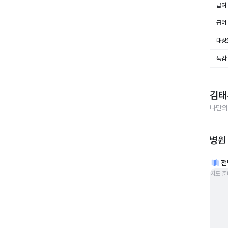
급여 
급여 
대상
독감
김태
나만의
병원
전
지도 준