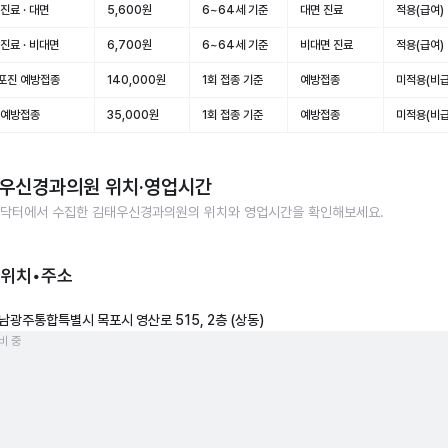
진료 · 대면
5,600원
6~64세 기준
대면 진료
적용(급여)
진료 · 비대면
6,700원
6~64세 기준
비대면 진료
적용(급여)
포진 예방접종
140,000원
1회 접종 기준
예방접종
미적용(비급
 예방접종
35,000원
1회 접종 기준
예방접종
미적용(비급
우신경과의원
위치·영업시간
닥터에서 수집한
김태우신경과의원
의 위치와 영업시간을 확인해보세요.
 위치•주소
남광주통합특별시 목포시 영산로 515, 2층 (상동)
비 중