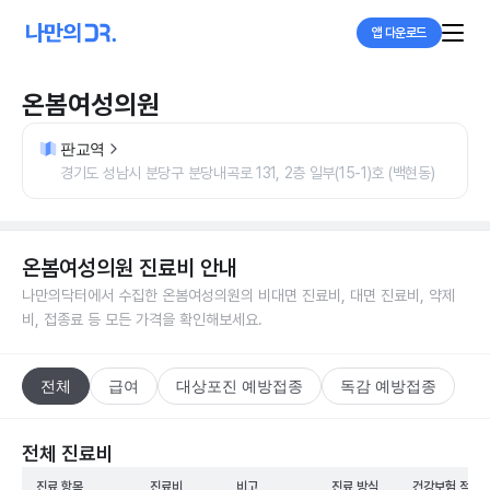
앱 다운로드
온봄여성의원
판교역
경기도 성남시 분당구 분당내곡로 131, 2층 일부(15-1)호 (백현동)
온봄여성의원
진료비 안내
나만의닥터에서 수집한
온봄여성의원
의 비대면 진료비, 대면 진료비, 약제
비, 접종료 등 모든 가격을 확인해보세요.
전체
급여
대상포진 예방접종
독감 예방접종
전체 진료비
진료 항목
진료비
비고
진료 방식
건강보험 적용