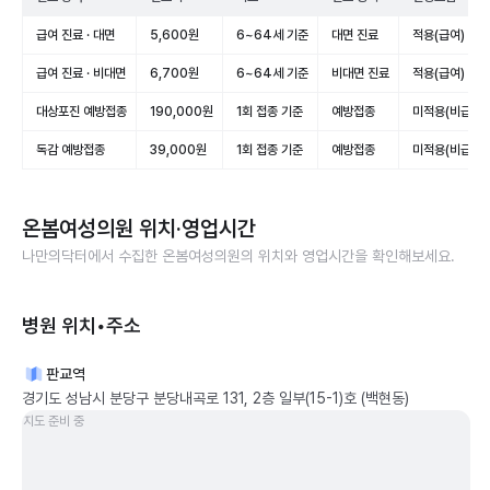
급여 진료 · 대면
5,600원
6~64세 기준
대면 진료
적용(급여)
급여 진료 · 비대면
6,700원
6~64세 기준
비대면 진료
적용(급여)
대상포진 예방접종
190,000원
1회 접종 기준
예방접종
미적용(비급여)
독감 예방접종
39,000원
1회 접종 기준
예방접종
미적용(비급여)
온봄여성의원
위치·영업시간
나만의닥터에서 수집한
온봄여성의원
의 위치와 영업시간을 확인해보세요.
병원 위치•주소
판교역
경기도 성남시 분당구 분당내곡로 131, 2층 일부(15-1)호 (백현동)
지도 준비 중