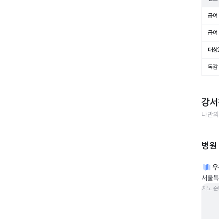
급여 
급여 
대상
독감
강서
나만의
병원
우
서울특
지도 준