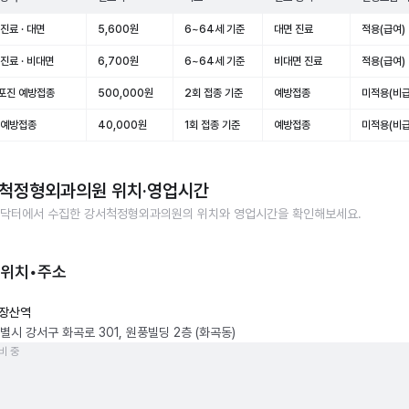
진료 · 대면
5,600원
6~64세 기준
대면 진료
적용(급여)
진료 · 비대면
6,700원
6~64세 기준
비대면 진료
적용(급여)
포진 예방접종
500,000원
2회 접종 기준
예방접종
미적용(비급
 예방접종
40,000원
1회 접종 기준
예방접종
미적용(비급
척정형외과의원
위치·영업시간
닥터에서 수집한
강서척정형외과의원
의 위치와 영업시간을 확인해보세요.
 위치•주소
장산역
별시 강서구 화곡로 301, 원풍빌딩 2층 (화곡동)
비 중