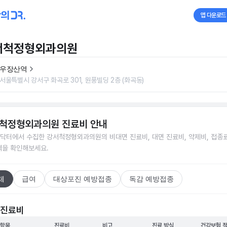
앱 다운로드
서척정형외과의원
우장산역
서울특별시 강서구 화곡로 301, 원풍빌딩 2층 (화곡동)
척정형외과의원
진료비 안내
닥터에서 수집한
강서척정형외과의원
의 비대면 진료비, 대면 진료비, 약제비, 접종료
격을 확인해보세요.
체
급여
대상포진 예방접종
독감 예방접종
 진료비
 항목
진료비
비고
진료 방식
건강보험 