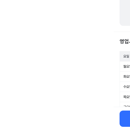
영업
요일
월요
화요
수요
목요
금요
토요
일요