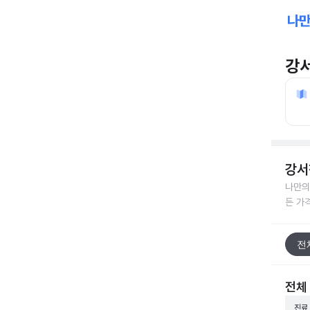
강
강서
나만의
든 가
전
전체
진료