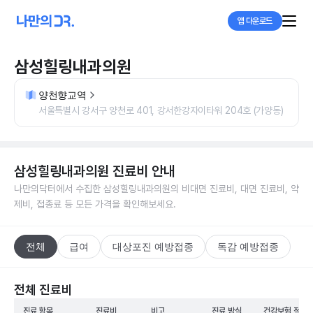
앱 다운로드
삼성힐링내과의원
양천향교역
서울특별시 강서구 양천로 401, 강서한강자이타워 204호 (가양동)
삼성힐링내과의원
진료비 안내
나만의닥터에서 수집한
삼성힐링내과의원
의 비대면 진료비, 대면 진료비, 약
제비, 접종료 등 모든 가격을 확인해보세요.
전체
급여
대상포진 예방접종
독감 예방접종
전체 진료비
진료 항목
진료비
비고
진료 방식
건강보험 적용