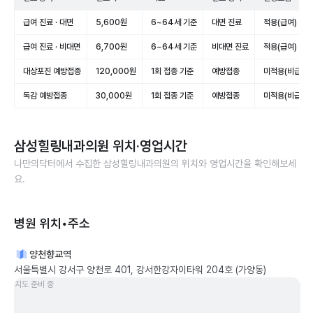
급여 진료 · 대면
5,600원
6~64세 기준
대면 진료
적용(급여)
급여 진료 · 비대면
6,700원
6~64세 기준
비대면 진료
적용(급여)
대상포진 예방접종
120,000원
1회 접종 기준
예방접종
미적용(비급여)
독감 예방접종
30,000원
1회 접종 기준
예방접종
미적용(비급여)
삼성힐링내과의원
위치·영업시간
나만의닥터에서 수집한
삼성힐링내과의원
의 위치와 영업시간을 확인해보세
요.
병원 위치•주소
양천향교역
서울특별시 강서구 양천로 401, 강서한강자이타워 204호 (가양동)
지도 준비 중