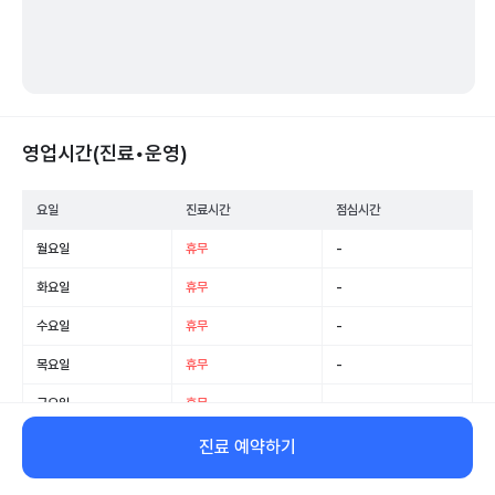
영업시간(진료•운영)
요일
진료시간
점심시간
월요일
휴무
-
화요일
휴무
-
수요일
휴무
-
목요일
휴무
-
금요일
휴무
-
토요일
휴무
-
진료 예약하기
일요일
휴무
-