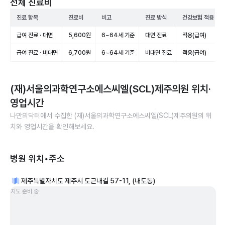
전체 진료비
진료 항목
진료비
비고
진료 방식
건강보험 적용
급여 진료 · 대면
5,600원
6~64세 기준
대면 진료
적용(급여)
급여 진료 · 비대면
6,700원
6~64세 기준
비대면 진료
적용(급여)
(재)서울의과학연구소에스씨엘(SCL)제주의원
위치·
영업시간
나만의닥터에서 수집한
(재)서울의과학연구소에스씨엘(SCL)제주의원
의 위
치와 영업시간을 확인해보세요.
병원 위치•주소
제주특별자치도 제주시 도근내길 57-11, (내도동)
지도 준비 중