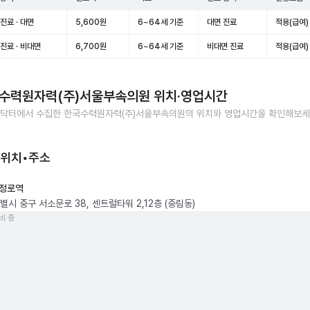
진료 · 대면
5,600원
6~64세 기준
대면 진료
적용(급여)
진료 · 비대면
6,700원
6~64세 기준
비대면 진료
적용(급여)
수력원자력(주)서울부속의원
위치·영업시간
닥터에서 수집한
한국수력원자력(주)서울부속의원
의 위치와 영업시간을 확인해보세
 위치•주소
정로역
별시 중구 서소문로 38, 센트럴타워 2,12층 (중림동)
비 중