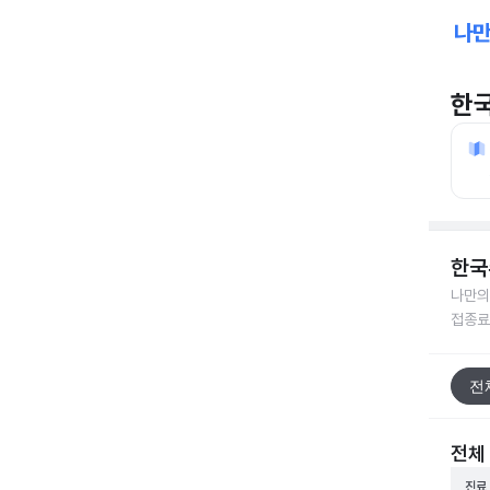
한
한국
나만의
접종료
전
전체
진료