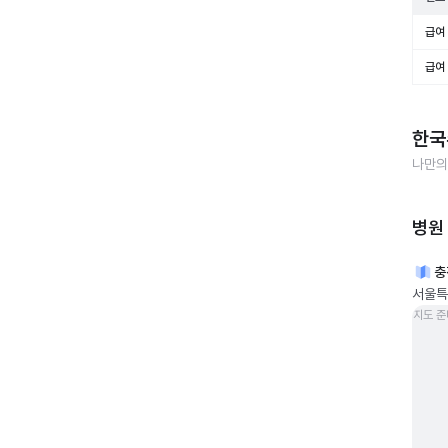
급여 
급여 
한국
나만의
병원
충
서울특
지도 준