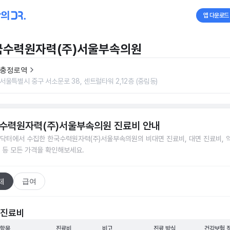
앱 다운로드
국수력원자력(주)서울부속의원
충정로역
서울특별시 중구 서소문로 38, 센트럴타워 2,12층 (중림동)
수력원자력(주)서울부속의원
진료비 안내
닥터에서 수집한
한국수력원자력(주)서울부속의원
의 비대면 진료비, 대면 진료비, 
 등 모든 가격을 확인해보세요.
체
급여
 진료비
 항목
진료비
비고
진료 방식
건강보험 