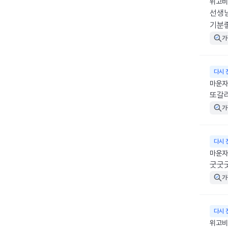
위고비 
선생님
기분
가
다시 
마운자로
또갈
가
다시 
마운자로
굿굿
가
다시 
위고비 