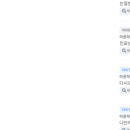
친절
가
아쉬
마운자
진료는
가
다시 
마운자로
다시
가
다시 
마운자
나만