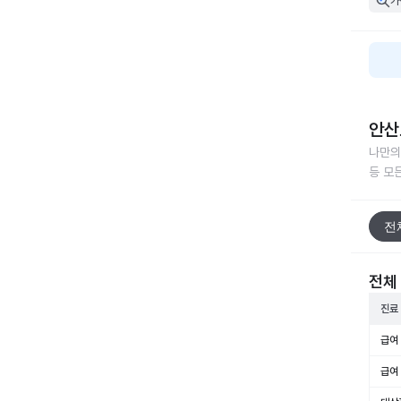
가
안산
나만의
등 모
전
전체
진료
급여 
급여 