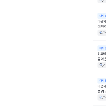
가
다시 
마운자로
예약
가
다시 
위고비 
좋아
가
다시 
마운자로
설명
가