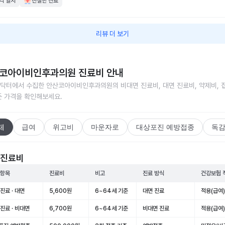
격 일치
친절한 진료
리뷰 더 보기
코아이비인후과의원
진료비 안내
닥터에서 수집한
안산코아이비인후과의원
의 비대면 진료비, 대면 진료비, 약제비, 
든 가격을 확인해보세요.
체
급여
위고비
마운자로
대상포진 예방접종
독감
 진료비
 항목
진료비
비고
진료 방식
건강보험 
진료 · 대면
5,600원
6~64세 기준
대면 진료
적용(급여)
진료 · 비대면
6,700원
6~64세 기준
비대면 진료
적용(급여)