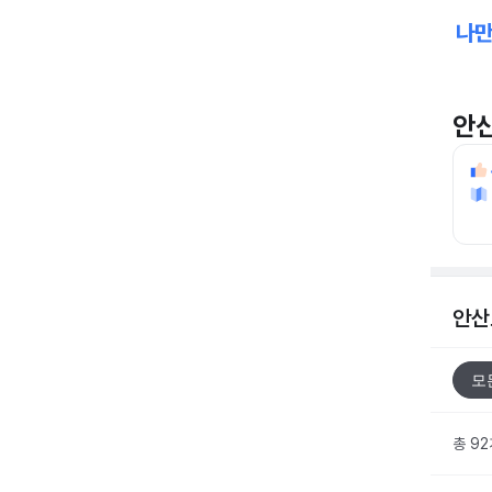
안
안산
모
총 9