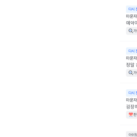
다시 
마운자
예약
가
다시 
마운자
정말 
가
다시 
마운자로
굉장
친
아쉬