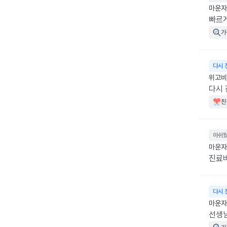
마운자로
빠르
가
다시 
위고비 
다시 
친
아쉬
마운자
진료
다시 
마운자로
선생