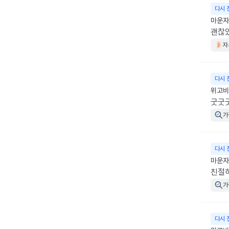
다시 
마운자로
괜찮았
자
다시 
위고비 
굿굿
가
다시 
마운자로
친절
가
다시 