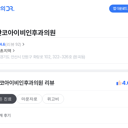
앱 다운로드
산코아이비인후과의원
4.6
(리뷰 92)
초지역
경기도 안산시 단원구 화랑로 102, 322~326호 (원곡동)
코아이비인후과의원
리뷰
4.
든 진료
마운자로
위고비
2개 후기