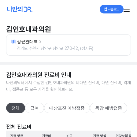
앱 다운로드
김인호내과의원
성균관대역
경기도 수원시 장안구 장안로 270-12, (정자동)
김인호내과의원
진료비 안내
나만의닥터에서 수집한
김인호내과의원
의 비대면 진료비, 대면 진료비, 약제
비, 접종료 등 모든 가격을 확인해보세요.
전체
급여
대상포진 예방접종
독감 예방접종
전체 진료비
진료 항목
진료비
비고
진료 방식
건강보험 적용