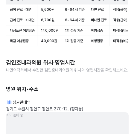
급여 진료 · 대면
5,600원
6~64세 기준
대면 진료
적용(급여)
급여 진료 · 비대면
6,700원
6~64세 기준
비대면 진료
적용(급여)
대상포진 예방접종
140,000원
1회 접종 기준
예방접종
미적용(비급여)
독감 예방접종
40,000원
1회 접종 기준
예방접종
미적용(비급여)
김인호내과의원
위치·영업시간
나만의닥터에서 수집한
김인호내과의원
의 위치와 영업시간을 확인해보세요.
병원 위치•주소
성균관대역
경기도 수원시 장안구 장안로 270-12, (정자동)
지도 준비 중