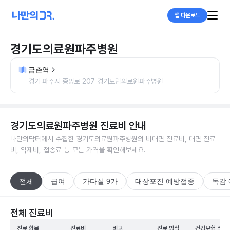
앱 다운로드
경기도의료원파주병원
금촌역
경기 파주시 중앙로 207 경기도립의료원파주병원
경기도의료원파주병원
진료비 안내
나만의닥터에서 수집한
경기도의료원파주병원
의 비대면 진료비, 대면 진료
비, 약제비, 접종료 등 모든 가격을 확인해보세요.
전체
급여
가다실 9가
대상포진 예방접종
독감
전체 진료비
진료 항목
진료비
비고
진료 방식
건강보험 적용