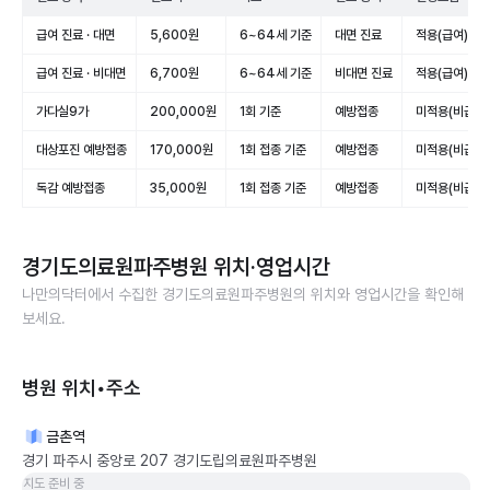
급여 진료 · 대면
5,600원
6~64세 기준
대면 진료
적용(급여)
급여 진료 · 비대면
6,700원
6~64세 기준
비대면 진료
적용(급여)
가다실9가
200,000원
1회 기준
예방접종
미적용(비급여)
대상포진 예방접종
170,000원
1회 접종 기준
예방접종
미적용(비급여)
독감 예방접종
35,000원
1회 접종 기준
예방접종
미적용(비급여)
경기도의료원파주병원
위치·영업시간
나만의닥터에서 수집한
경기도의료원파주병원
의 위치와 영업시간을 확인해
보세요.
병원 위치•주소
금촌역
경기 파주시 중앙로 207 경기도립의료원파주병원
지도 준비 중