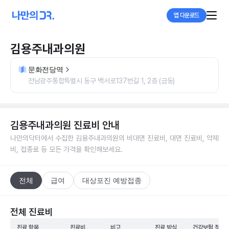
앱 다운로드
김용주내과의원
문화전당역
전남광주통합특별시 동구 백서로137번길 1, 2층 (금동)
김용주내과의원
진료비 안내
나만의닥터에서 수집한
김용주내과의원
의 비대면 진료비, 대면 진료비, 약제
비, 접종료 등 모든 가격을 확인해보세요.
전체
급여
대상포진 예방접종
전체 진료비
진료 항목
진료비
비고
진료 방식
건강보험 적용