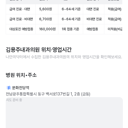
급여 진료 · 대면
5,600원
6~64세 기준
대면 진료
적용(급여)
급여 진료 · 비대면
6,700원
6~64세 기준
비대면 진료
적용(급여)
대상포진 예방접종
160,000원
1회 접종 기준
예방접종
미적용(비급여)
김용주내과의원
위치·영업시간
나만의닥터에서 수집한
김용주내과의원
의 위치와 영업시간을 확인해보세요.
병원 위치•주소
문화전당역
전남광주통합특별시 동구 백서로137번길 1, 2층 (금동)
지도 준비 중