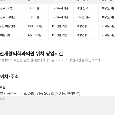
진료 · 대면
5,600원
6~64세 기준
대면 진료
적용(급여)
진료 · 비대면
6,700원
6~64세 기준
비대면 진료
적용(급여)
포진 예방접종
150,000원
1회 접종 기준
예방접종
미적용(비급
 예방접종
45,000원
1회 접종 기준
예방접종
미적용(비급
연재활의학과의원
위치·영업시간
닥터에서 수집한
김용연재활의학과의원
의 위치와 영업시간을 확인해보세요.
 위치•주소
촌역
시 용산구 이촌로 248, 21동 202호 (이촌동, 한강맨션)
비 중