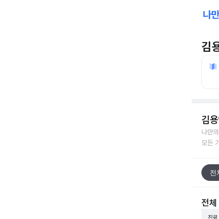
김
김용
나만의
모든 
전
전체
진료