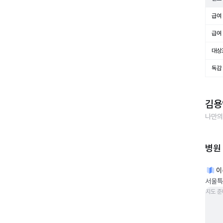
급여 
급여 
대상
독감
김용
나만의
병원
이
서울특별
지도 준