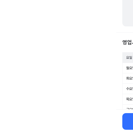
영업
요일
월요
화요
수요
목요
금요
토요
일요