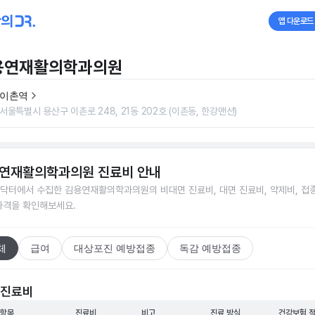
앱 다운로드
용연재활의학과의원
이촌역
서울특별시 용산구 이촌로 248, 21동 202호 (이촌동, 한강맨션)
연재활의학과의원
진료비 안내
닥터에서 수집한
김용연재활의학과의원
의 비대면 진료비, 대면 진료비, 약제비, 접
가격을 확인해보세요.
체
급여
대상포진 예방접종
독감 예방접종
 진료비
 항목
진료비
비고
진료 방식
건강보험 