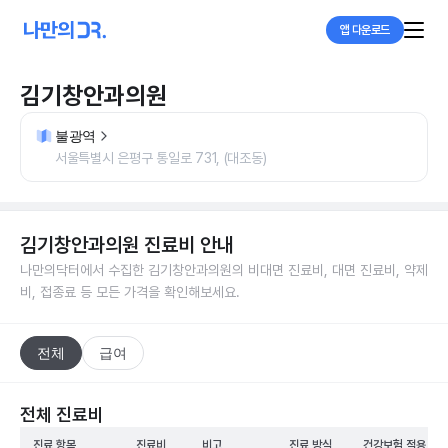
앱 다운로드
김기창안과의원
불광역
서울특별시 은평구 통일로 731, (대조동)
김기창안과의원
진료비 안내
나만의닥터에서 수집한
김기창안과의원
의 비대면 진료비, 대면 진료비, 약제
비, 접종료 등 모든 가격을 확인해보세요.
전체
급여
전체 진료비
진료 항목
진료비
비고
진료 방식
건강보험 적용