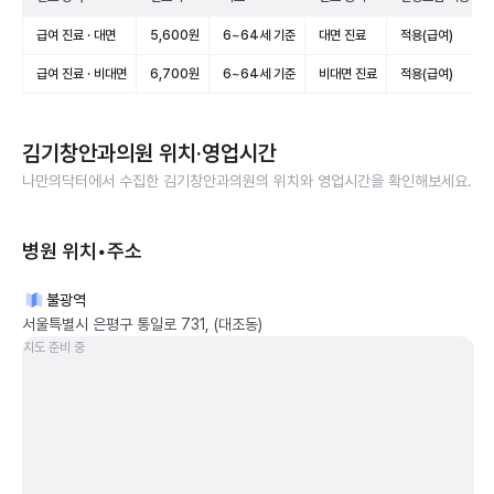
급여 진료 · 대면
5,600원
6~64세 기준
대면 진료
적용(급여)
급여 진료 · 비대면
6,700원
6~64세 기준
비대면 진료
적용(급여)
김기창안과의원
위치·영업시간
나만의닥터에서 수집한
김기창안과의원
의 위치와 영업시간을 확인해보세요.
병원 위치•주소
불광역
서울특별시 은평구 통일로 731, (대조동)
지도 준비 중