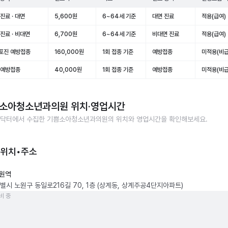
진료 · 대면
5,600원
6~64세 기준
대면 진료
적용(급여)
진료 · 비대면
6,700원
6~64세 기준
비대면 진료
적용(급여)
포진 예방접종
160,000원
1회 접종 기준
예방접종
미적용(비급
 예방접종
40,000원
1회 접종 기준
예방접종
미적용(비급
소아청소년과의원
위치·영업시간
닥터에서 수집한
기쁨소아청소년과의원
의 위치와 영업시간을 확인해보세요.
 위치•주소
원역
별시 노원구 동일로216길 70, 1층 (상계동, 상계주공4단지아파트)
비 중