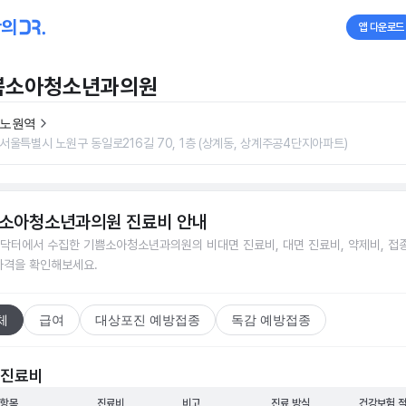
앱 다운로드
쁨소아청소년과의원
노원역
서울특별시 노원구 동일로216길 70, 1층 (상계동, 상계주공4단지아파트)
소아청소년과의원
진료비 안내
닥터에서 수집한
기쁨소아청소년과의원
의 비대면 진료비, 대면 진료비, 약제비, 접
가격을 확인해보세요.
체
급여
대상포진 예방접종
독감 예방접종
 진료비
 항목
진료비
비고
진료 방식
건강보험 