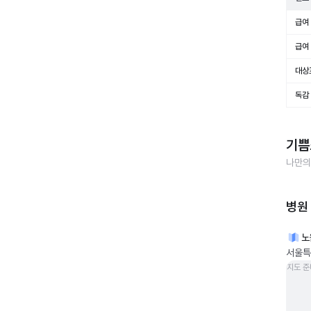
급여 
급여 
대상
독감
기쁨
나만의
병원
노
서울특
지도 준