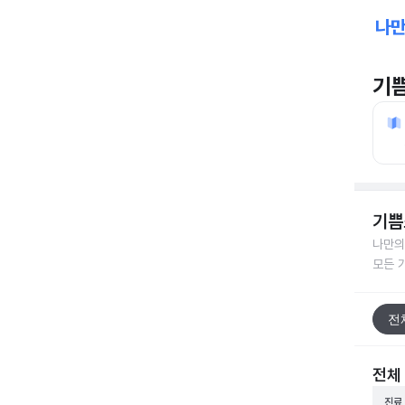
기
기쁨
나만의
모든 
전
전체
진료