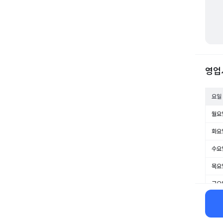
영업
요일
월요
화요
수요
목요
금요
토요
일요