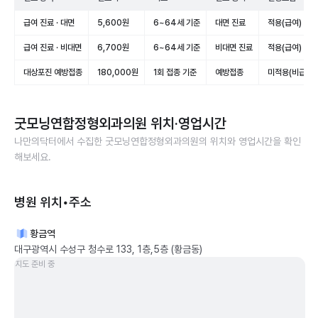
급여 진료 · 대면
5,600원
6~64세 기준
대면 진료
적용(급여)
급여 진료 · 비대면
6,700원
6~64세 기준
비대면 진료
적용(급여)
대상포진 예방접종
180,000원
1회 접종 기준
예방접종
미적용(비급여)
굿모닝연합정형외과의원
위치·영업시간
나만의닥터에서 수집한
굿모닝연합정형외과의원
의 위치와 영업시간을 확인
해보세요.
병원 위치•주소
황금역
대구광역시 수성구 청수로 133, 1층,5층 (황금동)
지도 준비 중