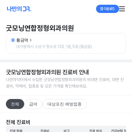
앱 다운로드
굿모닝연합정형외과의원
황금역
대구광역시 수성구 청수로 133, 1층,5층 (황금동)
굿모닝연합정형외과의원
진료비 안내
나만의닥터에서 수집한
굿모닝연합정형외과의원
의 비대면 진료비, 대면 진
료비, 약제비, 접종료 등 모든 가격을 확인해보세요.
전체
급여
대상포진 예방접종
전체 진료비
진료 항목
진료비
비고
진료 방식
건강보험 적용