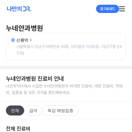
앱 다운로드
누네안과병원
선릉역
서울특별시 강남구 테헤란로 408, 대치빌딩 지상9층~지상17층 (대
치동)
누네안과병원
진료비 안내
나만의닥터에서 수집한
누네안과병원
의 비대면 진료비, 대면 진료비, 약제
비, 접종료 등 모든 가격을 확인해보세요.
전체
급여
독감 예방접종
전체 진료비