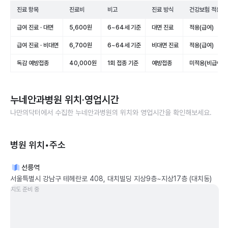
진료 항목
진료비
비고
진료 방식
건강보험 적용
급여 진료 · 대면
5,600원
6~64세 기준
대면 진료
적용(급여)
급여 진료 · 비대면
6,700원
6~64세 기준
비대면 진료
적용(급여)
독감 예방접종
40,000원
1회 접종 기준
예방접종
미적용(비급여)
누네안과병원
위치·영업시간
나만의닥터에서 수집한
누네안과병원
의 위치와 영업시간을 확인해보세요.
병원 위치•주소
선릉역
서울특별시 강남구 테헤란로 408, 대치빌딩 지상9층~지상17층 (대치동)
지도 준비 중