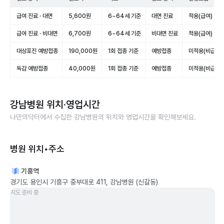
급여 진료 · 대면
5,600원
6~64세 기준
대면 진료
적용(급여)
급여 진료 · 비대면
6,700원
6~64세 기준
비대면 진료
적용(급여)
대상포진 예방접종
190,000원
1회 접종 기준
예방접종
미적용(비급여)
독감 예방접종
40,000원
1회 접종 기준
예방접종
미적용(비급여)
강남병원
위치·영업시간
나만의닥터에서 수집한
강남병원
의 위치와 영업시간을 확인해보세요.
병원 위치•주소
기흥역
경기도 용인시 기흥구 중부대로 411, 강남병원 (신갈동)
지도 준비 중