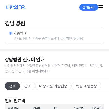
앱 다운로드
강남병원
기흥역
경기도 용인시 기흥구 중부대로 411, 강남병원 (신갈동)
강남병원
진료비 안내
나만의닥터에서 수집한
강남병원
의 비대면 진료비, 대면 진료비, 약제비, 접
종료 등 모든 가격을 확인해보세요.
전체
급여
대상포진 예방접종
독감 예방접종
전체 진료비
진료 항목
진료비
비고
진료 방식
건강보험 적용