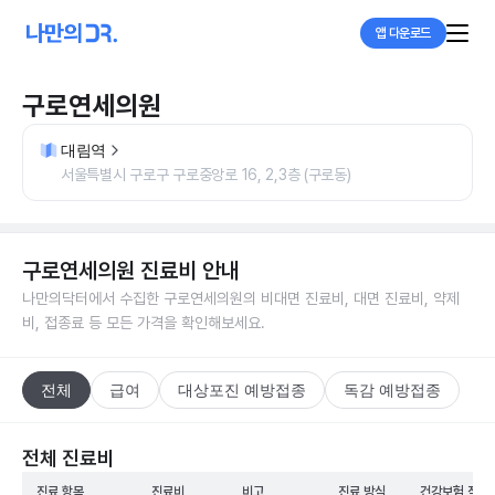
앱 다운로드
구로연세의원
대림역
서울특별시 구로구 구로중앙로 16, 2,3층 (구로동)
구로연세의원
진료비 안내
나만의닥터에서 수집한
구로연세의원
의 비대면 진료비, 대면 진료비, 약제
비, 접종료 등 모든 가격을 확인해보세요.
전체
급여
대상포진 예방접종
독감 예방접종
전체 진료비
진료 항목
진료비
비고
진료 방식
건강보험 적용