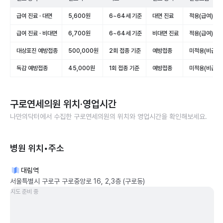
급여 진료 · 대면
5,600원
6~64세 기준
대면 진료
적용(급여)
급여 진료 · 비대면
6,700원
6~64세 기준
비대면 진료
적용(급여)
대상포진 예방접종
500,000원
2회 접종 기준
예방접종
미적용(비급여)
독감 예방접종
45,000원
1회 접종 기준
예방접종
미적용(비급여)
구로연세의원
위치·영업시간
나만의닥터에서 수집한
구로연세의원
의 위치와 영업시간을 확인해보세요.
병원 위치•주소
대림역
서울특별시 구로구 구로중앙로 16, 2,3층 (구로동)
지도 준비 중