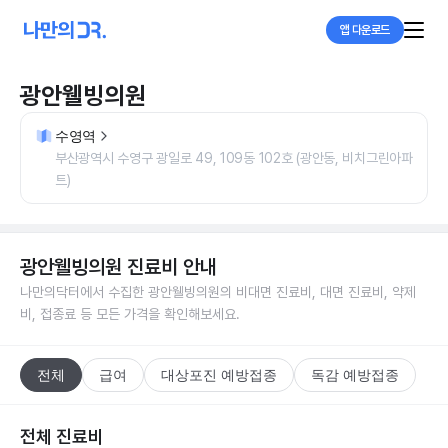
앱 다운로드
광안웰빙의원
수영역
부산광역시 수영구 광일로 49, 109동 102호 (광안동, 비치그린아파
트)
광안웰빙의원
진료비 안내
나만의닥터에서 수집한
광안웰빙의원
의 비대면 진료비, 대면 진료비, 약제
비, 접종료 등 모든 가격을 확인해보세요.
전체
급여
대상포진 예방접종
독감 예방접종
전체 진료비