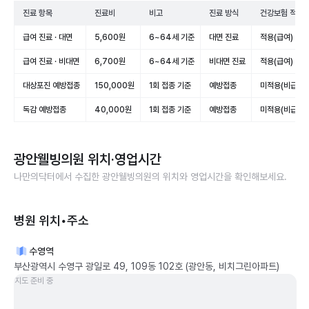
진료 항목
진료비
비고
진료 방식
건강보험 적용
급여 진료 · 대면
5,600원
6~64세 기준
대면 진료
적용(급여)
급여 진료 · 비대면
6,700원
6~64세 기준
비대면 진료
적용(급여)
대상포진 예방접종
150,000원
1회 접종 기준
예방접종
미적용(비급여)
독감 예방접종
40,000원
1회 접종 기준
예방접종
미적용(비급여)
광안웰빙의원
위치·영업시간
나만의닥터에서 수집한
광안웰빙의원
의 위치와 영업시간을 확인해보세요.
병원 위치•주소
수영역
부산광역시 수영구 광일로 49, 109동 102호 (광안동, 비치그린아파트)
지도 준비 중