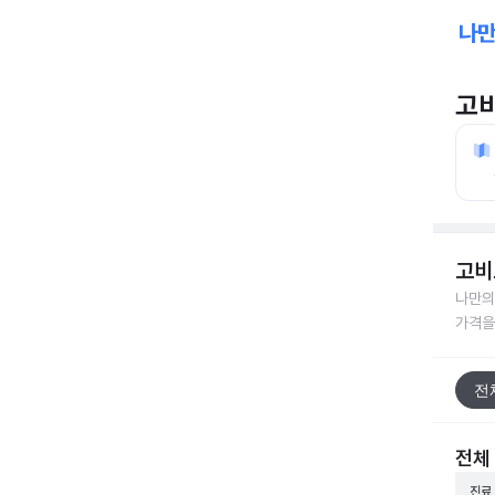
고
고비
나만의
가격을
전
전체
진료