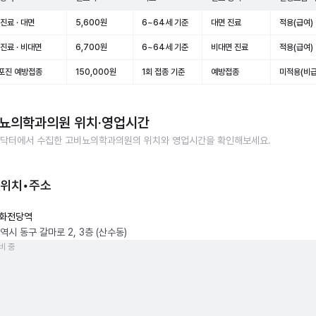
진료 · 대면
5,600원
6~64세 기준
대면 진료
적용(급여)
진료 · 비대면
6,700원
6~64세 기준
비대면 진료
적용(급여)
포진 예방접종
150,000원
1회 접종 기준
예방접종
미적용(비급
뇨의학과의원
위치·영업시간
닥터에서 수집한
고비뇨의학과의원
의 위치와 영업시간을 확인해보세요.
 위치•주소
화전당역
시 동구 갈마로 2, 3층 (산수동)
비 중