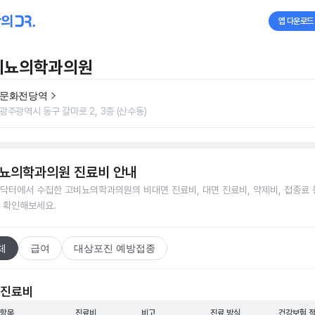
앱 다운로드
비뇨의학과의원
문화전당역
광주광역시 동구 갈마로 2, 3층 (산수동)
뇨의학과의원
진료비 안내
닥터에서 수집한
고비뇨의학과의원
의 비대면 진료비, 대면 진료비, 약제비, 접종료 
 확인해보세요.
체
급여
대상포진 예방접종
 진료비
 항목
진료비
비고
진료 방식
건강보험 