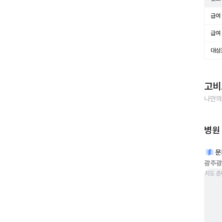
급여 
급여 
대상
고비
나만의
병원
문
광주광역
지도 준