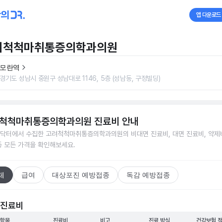
앱 다운로드
려척척마취통증의학과의원
모란역
경기도 성남시 중원구 성남대로 1146, 5층 (성남동, 구정빌딩)
척척마취통증의학과의원
진료비 안내
닥터에서 수집한
고려척척마취통증의학과의원
의 비대면 진료비, 대면 진료비, 약제
등 모든 가격을 확인해보세요.
체
급여
대상포진 예방접종
독감 예방접종
 진료비
 항목
진료비
비고
진료 방식
건강보험 