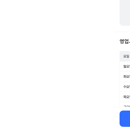
영업
요일
월요
화요
수요
목요
금요
토요
일요