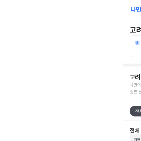
고
고려
나만의
종료 
전
전체
진료