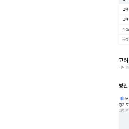
급여 
급여 
대상
독감
고려
나만의
병원
모
경기도
지도 준