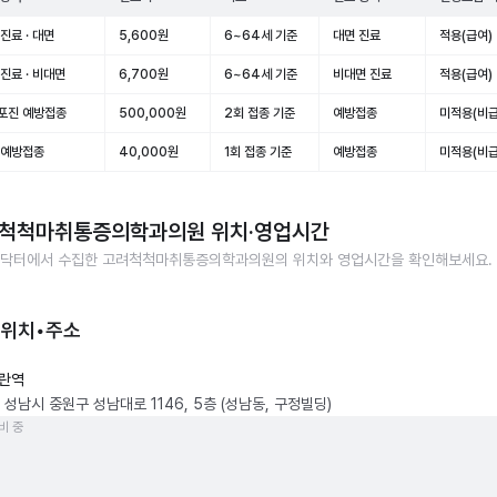
진료 · 대면
5,600원
6~64세 기준
대면 진료
적용(급여)
진료 · 비대면
6,700원
6~64세 기준
비대면 진료
적용(급여)
포진 예방접종
500,000원
2회 접종 기준
예방접종
미적용(비급
 예방접종
40,000원
1회 접종 기준
예방접종
미적용(비급
척척마취통증의학과의원
위치·영업시간
닥터에서 수집한
고려척척마취통증의학과의원
의 위치와 영업시간을 확인해보세요.
 위치•주소
란역
 성남시 중원구 성남대로 1146, 5층 (성남동, 구정빌딩)
비 중