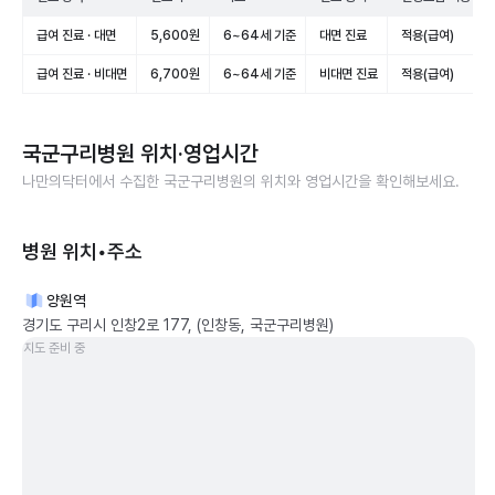
급여 진료 · 대면
5,600원
6~64세 기준
대면 진료
적용(급여)
급여 진료 · 비대면
6,700원
6~64세 기준
비대면 진료
적용(급여)
국군구리병원
위치·영업시간
나만의닥터에서 수집한
국군구리병원
의 위치와 영업시간을 확인해보세요.
병원 위치•주소
양원역
경기도 구리시 인창2로 177, (인창동, 국군구리병원)
지도 준비 중