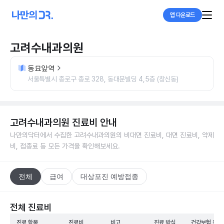
앱 다운로드
고려수내과의원
동묘앞역
서울특별시 종로구 종로 328, 동대문빌딩 4,5층 (창신동)
고려수내과의원
진료비 안내
나만의닥터에서 수집한
고려수내과의원
의 비대면 진료비, 대면 진료비, 약제
비, 접종료 등 모든 가격을 확인해보세요.
전체
급여
대상포진 예방접종
전체 진료비
진료 항목
진료비
비고
진료 방식
건강보험 적용