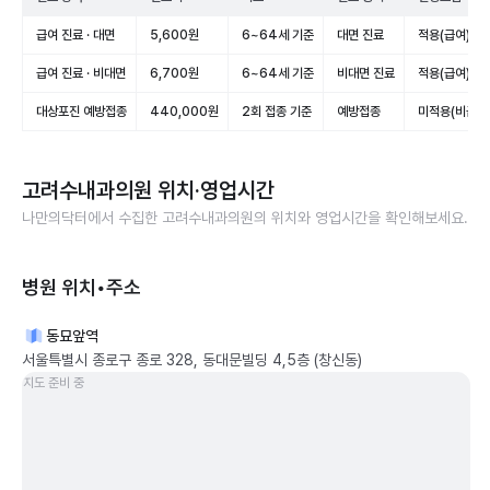
급여 진료 · 대면
5,600원
6~64세 기준
대면 진료
적용(급여)
급여 진료 · 비대면
6,700원
6~64세 기준
비대면 진료
적용(급여)
대상포진 예방접종
440,000원
2회 접종 기준
예방접종
미적용(비급여
고려수내과의원
위치·영업시간
나만의닥터에서 수집한
고려수내과의원
의 위치와 영업시간을 확인해보세요.
병원 위치•주소
동묘앞역
서울특별시 종로구 종로 328, 동대문빌딩 4,5층 (창신동)
지도 준비 중