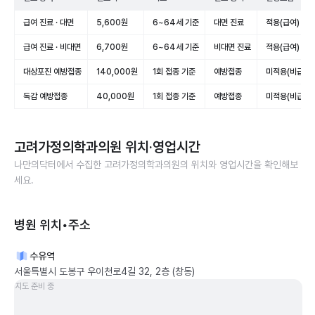
급여 진료 · 대면
5,600원
6~64세 기준
대면 진료
적용(급여)
급여 진료 · 비대면
6,700원
6~64세 기준
비대면 진료
적용(급여)
대상포진 예방접종
140,000원
1회 접종 기준
예방접종
미적용(비급여)
독감 예방접종
40,000원
1회 접종 기준
예방접종
미적용(비급여)
고려가정의학과의원
위치·영업시간
나만의닥터에서 수집한
고려가정의학과의원
의 위치와 영업시간을 확인해보
세요.
병원 위치•주소
수유역
서울특별시 도봉구 우이천로4길 32, 2층 (창동)
지도 준비 중