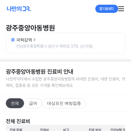
앱 다운로드
광주중앙아동병원
극락강역
전남광주통합특별시 광산구 목련로 379, (신가동)
광주중앙아동병원
진료비 안내
나만의닥터에서 수집한
광주중앙아동병원
의 비대면 진료비, 대면 진료비, 약
제비, 접종료 등 모든 가격을 확인해보세요.
전체
급여
대상포진 예방접종
전체 진료비
진료 항목
진료비
비고
진료 방식
건강보험 적용