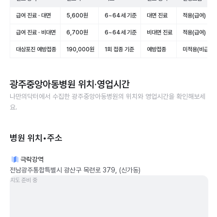
급여 진료 · 대면
5,600원
6~64세 기준
대면 진료
적용(급여)
급여 진료 · 비대면
6,700원
6~64세 기준
비대면 진료
적용(급여)
대상포진 예방접종
190,000원
1회 접종 기준
예방접종
미적용(비급여)
광주중앙아동병원
위치·영업시간
나만의닥터에서 수집한
광주중앙아동병원
의 위치와 영업시간을 확인해보세
요.
병원 위치•주소
극락강역
전남광주통합특별시 광산구 목련로 379, (신가동)
지도 준비 중