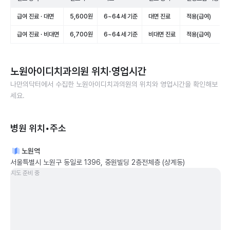
급여 진료 · 대면
5,600원
6~64세 기준
대면 진료
적용(급여)
급여 진료 · 비대면
6,700원
6~64세 기준
비대면 진료
적용(급여)
노원아이디치과의원
위치·영업시간
나만의닥터에서 수집한
노원아이디치과의원
의 위치와 영업시간을 확인해보
세요.
병원 위치•주소
노원역
서울특별시 노원구 동일로 1396, 중원빌딩 2층전체층 (상계동)
지도 준비 중