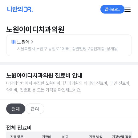
앱 다운로드
노원아이디치과의원
노원역
서울특별시 노원구 동일로 1396, 중원빌딩 2층전체층 (상계동)
노원아이디치과의원
진료비 안내
나만의닥터에서 수집한
노원아이디치과의원
의 비대면 진료비, 대면 진료비,
약제비, 접종료 등 모든 가격을 확인해보세요.
전체
급여
전체 진료비
진료 항목
진료비
비고
진료 방식
건강보험 적용