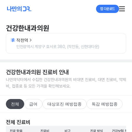
앱 다운로드
건강한내과의원
작전역
인천광역시 계양구 효서로 380, (작전동, 신현대타운)
건강한내과의원
진료비 안내
나만의닥터에서 수집한
건강한내과의원
의 비대면 진료비, 대면 진료비, 약제
비, 접종료 등 모든 가격을 확인해보세요.
전체
급여
대상포진 예방접종
독감 예방접종
전체 진료비
진료 항목
진료비
비고
진료 방식
건강보험 적용