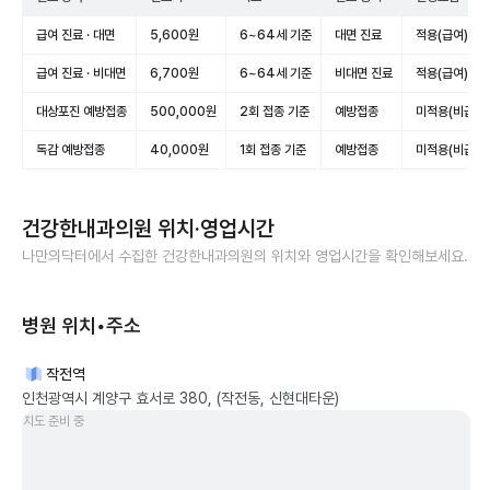
급여 진료 · 대면
5,600원
6~64세 기준
대면 진료
적용(급여)
급여 진료 · 비대면
6,700원
6~64세 기준
비대면 진료
적용(급여)
대상포진 예방접종
500,000원
2회 접종 기준
예방접종
미적용(비급여)
독감 예방접종
40,000원
1회 접종 기준
예방접종
미적용(비급여)
건강한내과의원
위치·영업시간
나만의닥터에서 수집한
건강한내과의원
의 위치와 영업시간을 확인해보세요.
병원 위치•주소
작전역
인천광역시 계양구 효서로 380, (작전동, 신현대타운)
지도 준비 중