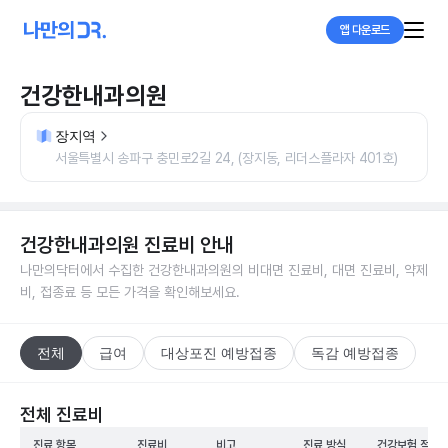
앱 다운로드
건강한내과의원
장지역
서울특별시 송파구 충민로2길 24, (장지동, 리더스플라자 401호)
건강한내과의원
진료비 안내
나만의닥터에서 수집한
건강한내과의원
의 비대면 진료비, 대면 진료비, 약제
비, 접종료 등 모든 가격을 확인해보세요.
전체
급여
대상포진 예방접종
독감 예방접종
전체 진료비
진료 항목
진료비
비고
진료 방식
건강보험 적용