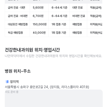
급여 진료 · 대면
5,600원
6~64세 기준
대면 진료
적용(급여)
급여 진료 · 비대면
6,700원
6~64세 기준
비대면 진료
적용(급여)
대상포진 예방접종
150,000원
1회 접종 기준
예방접종
미적용(비급여)
독감 예방접종
40,000원
1회 접종 기준
예방접종
미적용(비급여)
건강한내과의원
위치·영업시간
나만의닥터에서 수집한
건강한내과의원
의 위치와 영업시간을 확인해보세요.
병원 위치•주소
장지역
서울특별시 송파구 충민로2길 24, (장지동, 리더스플라자 401호)
지도 준비 중