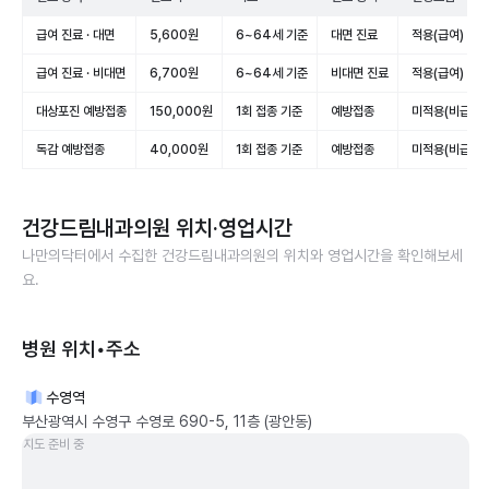
급여 진료 · 대면
5,600원
6~64세 기준
대면 진료
적용(급여)
급여 진료 · 비대면
6,700원
6~64세 기준
비대면 진료
적용(급여)
대상포진 예방접종
150,000원
1회 접종 기준
예방접종
미적용(비급여)
독감 예방접종
40,000원
1회 접종 기준
예방접종
미적용(비급여)
건강드림내과의원
위치·영업시간
나만의닥터에서 수집한
건강드림내과의원
의 위치와 영업시간을 확인해보세
요.
병원 위치•주소
수영역
부산광역시 수영구 수영로 690-5, 11층 (광안동)
지도 준비 중