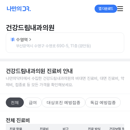
앱 다운로드
건강드림내과의원
수영역
부산광역시 수영구 수영로 690-5, 11층 (광안동)
건강드림내과의원
진료비 안내
나만의닥터에서 수집한
건강드림내과의원
의 비대면 진료비, 대면 진료비, 약
제비, 접종료 등 모든 가격을 확인해보세요.
전체
급여
대상포진 예방접종
독감 예방접종
전체 진료비
진료 항목
진료비
비고
진료 방식
건강보험 적용