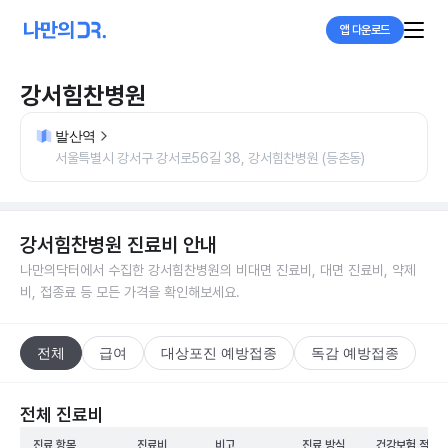
앱 다운로드
강서힘찬병원
발산역
서울특별시 강서구 강서로56길 38, 강서힘찬병원 (등촌동)
강서힘찬병원
진료비 안내
나만의닥터에서 수집한
강서힘찬병원
의 비대면 진료비, 대면 진료비, 약제
비, 접종료 등 모든 가격을 확인해보세요.
전체
급여
대상포진 예방접종
독감 예방접종
전체 진료비
진료 항목
진료비
비고
진료 방식
건강보험 적용