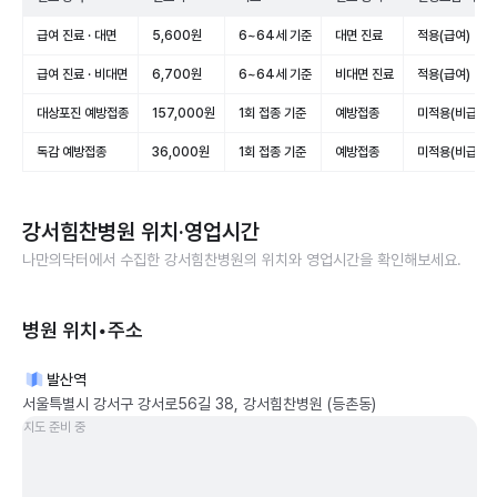
급여 진료 · 대면
5,600원
6~64세 기준
대면 진료
적용(급여)
급여 진료 · 비대면
6,700원
6~64세 기준
비대면 진료
적용(급여)
대상포진 예방접종
157,000원
1회 접종 기준
예방접종
미적용(비급여)
독감 예방접종
36,000원
1회 접종 기준
예방접종
미적용(비급여)
강서힘찬병원
위치·영업시간
나만의닥터에서 수집한
강서힘찬병원
의 위치와 영업시간을 확인해보세요.
병원 위치•주소
발산역
서울특별시 강서구 강서로56길 38, 강서힘찬병원 (등촌동)
지도 준비 중