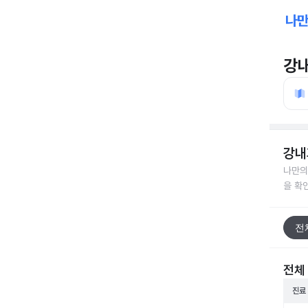
강
강내
나만의
을 확
전
전체
진료