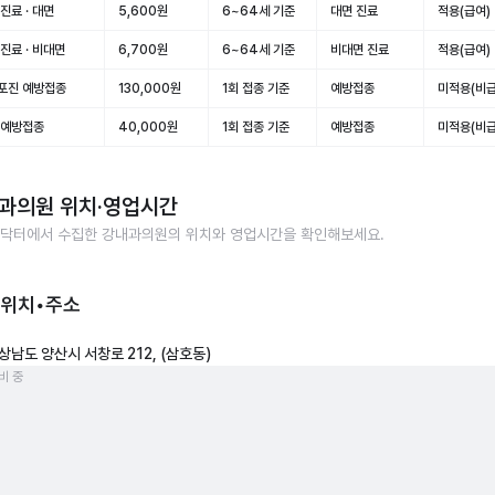
진료 · 대면
5,600원
6~64세 기준
대면 진료
적용(급여)
진료 · 비대면
6,700원
6~64세 기준
비대면 진료
적용(급여)
포진 예방접종
130,000원
1회 접종 기준
예방접종
미적용(비급
 예방접종
40,000원
1회 접종 기준
예방접종
미적용(비급
과의원
위치·영업시간
닥터에서 수집한
강내과의원
의 위치와 영업시간을 확인해보세요.
 위치•주소
상남도 양산시 서창로 212, (삼호동)
비 중