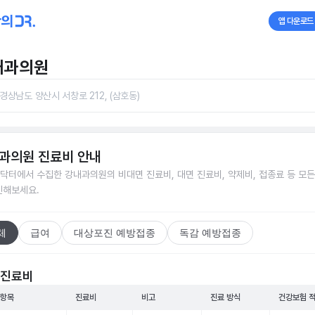
앱 다운로드
내과의원
경상남도 양산시 서창로 212, (삼호동)
과의원
진료비 안내
닥터에서 수집한
강내과의원
의 비대면 진료비, 대면 진료비, 약제비, 접종료 등 모
인해보세요.
체
급여
대상포진 예방접종
독감 예방접종
 진료비
 항목
진료비
비고
진료 방식
건강보험 