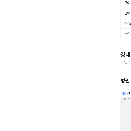
급여 
급여 
대상
독감
강내
나만의
병원
경
지도 준