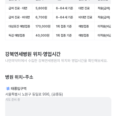
급여 진료 · 대면
5,600원
6~64세 기준
대면 진료
적용(급여)
급여 진료 · 비대면
6,700원
6~64세 기준
비대면 진료
적용(급여)
대상포진 예방접종
170,000원
1회 접종 기준
예방접종
미적용(비급여)
독감 예방접종
40,000원
1회 접종 기준
예방접종
미적용(비급여)
강북연세병원
위치·영업시간
나만의닥터에서 수집한
강북연세병원
의 위치와 영업시간을 확인해보세요.
병원 위치•주소
태릉입구역
서울특별시 노원구 동일로 996, (공릉동)
지도 준비 중