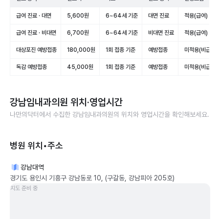
급여 진료 · 대면
5,600원
6~64세 기준
대면 진료
적용(급여)
급여 진료 · 비대면
6,700원
6~64세 기준
비대면 진료
적용(급여)
대상포진 예방접종
180,000원
1회 접종 기준
예방접종
미적용(비급여)
독감 예방접종
45,000원
1회 접종 기준
예방접종
미적용(비급여)
강남임내과의원
위치·영업시간
나만의닥터에서 수집한
강남임내과의원
의 위치와 영업시간을 확인해보세요.
병원 위치•주소
강남대역
경기도 용인시 기흥구 강남동로 10, (구갈동, 강남피아 205호)
지도 준비 중