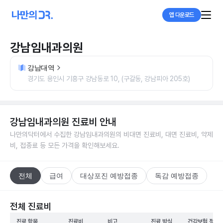
앱 다운로드
강남임내과의원
강남대역
경기도 용인시 기흥구 강남동로 10, (구갈동, 강남피아 205호)
강남임내과의원
진료비 안내
나만의닥터에서 수집한
강남임내과의원
의 비대면 진료비, 대면 진료비, 약제
비, 접종료 등 모든 가격을 확인해보세요.
전체
급여
대상포진 예방접종
독감 예방접종
전체 진료비
진료 항목
진료비
비고
진료 방식
건강보험 적용