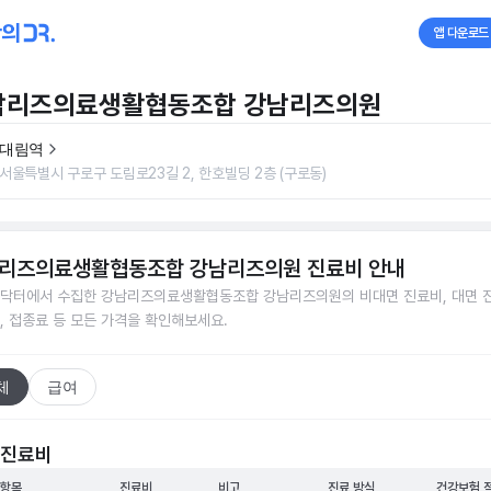
앱 다운로드
남리즈의료생활협동조합 강남리즈의원
대림역
서울특별시 구로구 도림로23길 2, 한호빌딩 2층 (구로동)
리즈의료생활협동조합 강남리즈의원
진료비 안내
닥터에서 수집한
강남리즈의료생활협동조합 강남리즈의원
의 비대면 진료비, 대면 
, 접종료 등 모든 가격을 확인해보세요.
체
급여
 진료비
 항목
진료비
비고
진료 방식
건강보험 