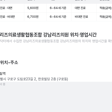
진료 · 대면
5,600원
6~64세 기준
대면 진료
적용(급여)
진료 · 비대면
6,700원
6~64세 기준
비대면 진료
적용(급여)
리즈의료생활협동조합 강남리즈의원
위치·영업시간
닥터에서 수집한
강남리즈의료생활협동조합 강남리즈의원
의 위치와 영업시간을 
 위치•주소
림역
별시 구로구 도림로23길 2, 한호빌딩 2층 (구로동)
비 중