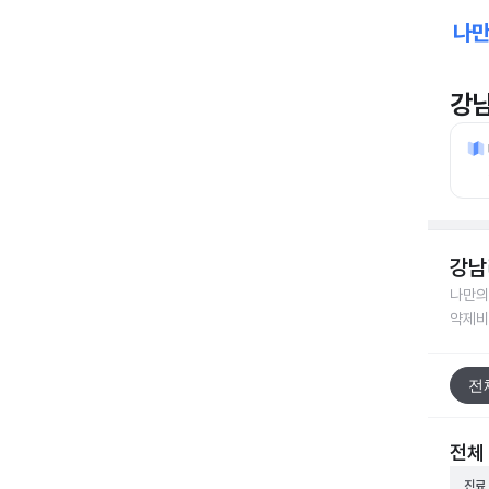
강
강남
나만의
약제비
전
전체
진료