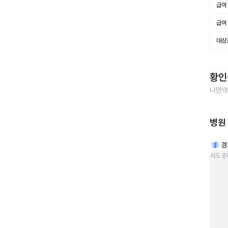
급여 
급여 
대상
황인
나만의
병원
경
지도 준