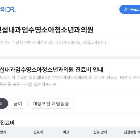
앱 다운로드
인섭내과임수영소아청소년과의원
경기도 수원시 영통구 매영로 85, 401호 (매탄동, 성일코아빌딩)
섭내과임수영소아청소년과의원
진료비 안내
닥터에서 수집한
황인섭내과임수영소아청소년과의원
의 비대면 진료비, 대면 진료비
접종료 등 모든 가격을 확인해보세요.
체
급여
대상포진 예방접종
 진료비
 항목
진료비
비고
진료 방식
건강보험 