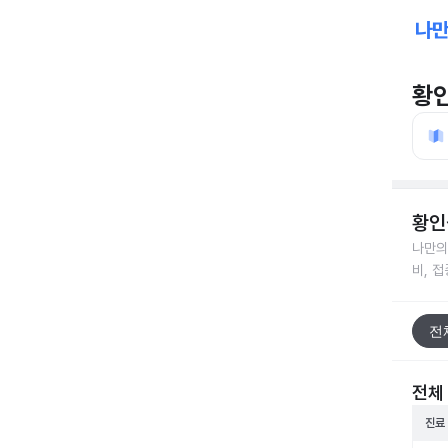
황
황인
나만의
비, 
전
전체
진료