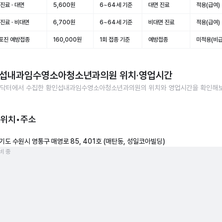
진료 · 대면
5,600원
6~64세 기준
대면 진료
적용(급여)
진료 · 비대면
6,700원
6~64세 기준
비대면 진료
적용(급여)
포진 예방접종
160,000원
1회 접종 기준
예방접종
미적용(비급
섭내과임수영소아청소년과의원
위치·영업시간
닥터에서 수집한
황인섭내과임수영소아청소년과의원
의 위치와 영업시간을 확인해
 위치•주소
기도 수원시 영통구 매영로 85, 401호 (매탄동, 성일코아빌딩)
비 중