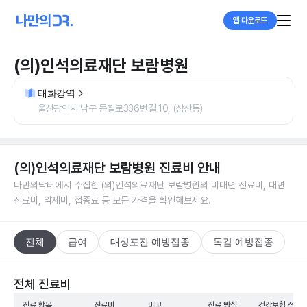
앱 다운로드
(의)인석의료재단 보람병원
태화강역
울산광역시 남구 돋질로336번길 10, (삼산동)
(의)인석의료재단 보람병원
진료비 안내
나만의닥터에서 수집한
(의)인석의료재단 보람병원
의 비대면 진료비, 대면
진료비, 약제비, 접종료 등 모든 가격을 확인해보세요.
전체
급여
대상포진 예방접종
독감 예방접종
전체 진료비
진료 항목
진료비
비고
진료 방식
건강보험 적용