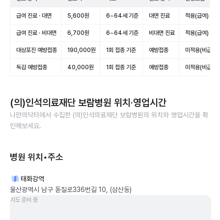
급여 진료 · 대면
5,600원
6~64세 기준
대면 진료
적용(급여)
급여 진료 · 비대면
6,700원
6~64세 기준
비대면 진료
적용(급여)
대상포진 예방접종
190,000원
1회 접종 기준
예방접종
미적용(비급여)
독감 예방접종
40,000원
1회 접종 기준
예방접종
미적용(비급여)
(의)인석의료재단 보람병원
위치·영업시간
나만의닥터에서 수집한
(의)인석의료재단 보람병원
의 위치와 영업시간을 확
인해보세요.
병원 위치•주소
태화강역
울산광역시 남구 돋질로336번길 10, (삼산동)
지도 준비 중