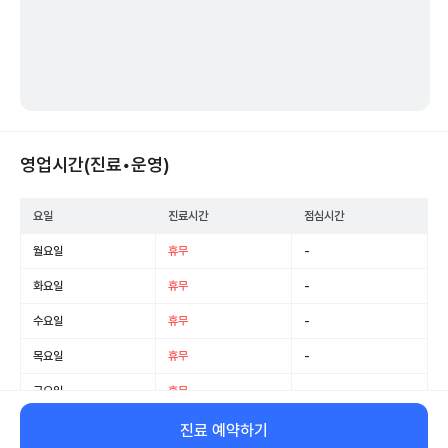
영업시간(진료•운영)
요일
진료시간
점심시간
월요일
휴무
-
화요일
휴무
-
수요일
휴무
-
목요일
휴무
-
금요일
휴무
-
토요일
휴무
-
진료 예약하기