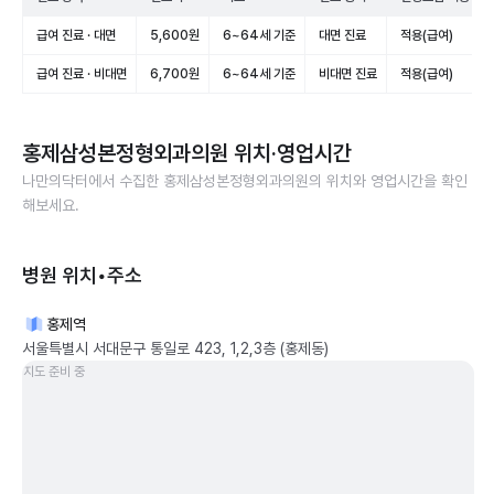
급여 진료 · 대면
5,600원
6~64세 기준
대면 진료
적용(급여)
급여 진료 · 비대면
6,700원
6~64세 기준
비대면 진료
적용(급여)
홍제삼성본정형외과의원
위치·영업시간
나만의닥터에서 수집한
홍제삼성본정형외과의원
의 위치와 영업시간을 확인
해보세요.
병원 위치•주소
홍제역
서울특별시 서대문구 통일로 423, 1,2,3층 (홍제동)
지도 준비 중