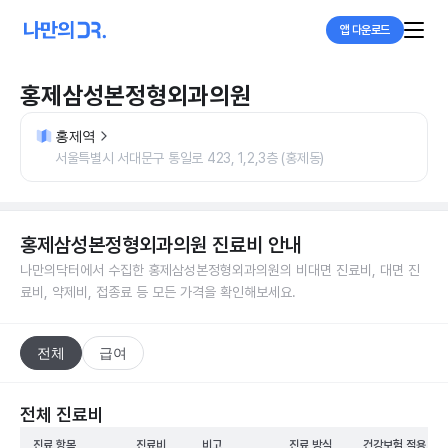
앱 다운로드
홍제삼성본정형외과의원
홍제역
서울특별시 서대문구 통일로 423, 1,2,3층 (홍제동)
홍제삼성본정형외과의원
진료비 안내
나만의닥터에서 수집한
홍제삼성본정형외과의원
의 비대면 진료비, 대면 진
료비, 약제비, 접종료 등 모든 가격을 확인해보세요.
전체
급여
전체 진료비
진료 항목
진료비
비고
진료 방식
건강보험 적용