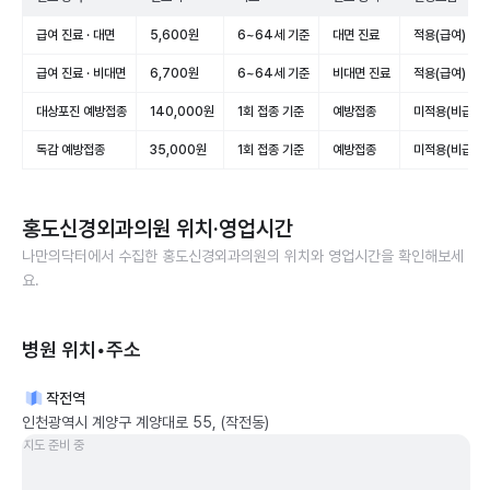
급여 진료 · 대면
5,600원
6~64세 기준
대면 진료
적용(급여)
급여 진료 · 비대면
6,700원
6~64세 기준
비대면 진료
적용(급여)
대상포진 예방접종
140,000원
1회 접종 기준
예방접종
미적용(비급여)
독감 예방접종
35,000원
1회 접종 기준
예방접종
미적용(비급여)
홍도신경외과의원
위치·영업시간
나만의닥터에서 수집한
홍도신경외과의원
의 위치와 영업시간을 확인해보세
요.
병원 위치•주소
작전역
인천광역시 계양구 계양대로 55, (작전동)
지도 준비 중