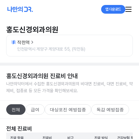
앱 다운로드
홍도신경외과의원
작전역
인천광역시 계양구 계양대로 55, (작전동)
홍도신경외과의원
진료비 안내
나만의닥터에서 수집한
홍도신경외과의원
의 비대면 진료비, 대면 진료비, 약
제비, 접종료 등 모든 가격을 확인해보세요.
전체
급여
대상포진 예방접종
독감 예방접종
전체 진료비
진료 항목
진료비
비고
진료 방식
건강보험 적용