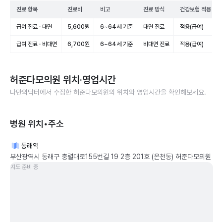
진료 항목
진료비
비고
진료 방식
건강보험 적용
급여 진료 · 대면
5,600원
6~64세 기준
대면 진료
적용(급여)
급여 진료 · 비대면
6,700원
6~64세 기준
비대면 진료
적용(급여)
허준다모의원
위치·영업시간
나만의닥터에서 수집한
허준다모의원
의 위치와 영업시간을 확인해보세요.
병원 위치•주소
동래역
부산광역시 동래구 충렬대로155번길 19 2층 201호 (온천동) 허준다모의원
지도 준비 중